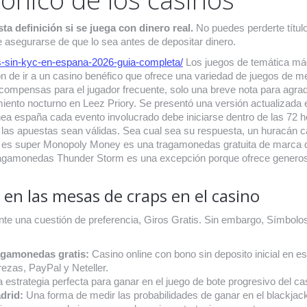
ta definición si se juega con dinero real.
No puedes perderte títul
 asegurarse de que lo sea antes de depositar dinero.
s-sin-kyc-en-espana-2026-guia-completa/
Los juegos de temática mág
ión de ir a un casino benéfico que ofrece una variedad de juegos de 
compensas para el jugador frecuente, solo una breve nota para agrad
imiento nocturno en Leez Priory. Se presentó una versión actualizada 
ínea españa cada evento involucrado debe iniciarse dentro de las 72 
ue las apuestas sean válidas. Sea cual sea su respuesta, un huracán
 en es super Monopoly Money es una tragamonedas gratuita de marc
 tragamonedas Thunder Storm es una excepción porque ofrece genero
en las mesas de craps en el casino
mente una cuestión de preferencia, Giros Gratis. Sin embargo, Símbolo
agamonedas gratis:
Casino online con bono sin deposito inicial en e
ezas, PayPal y Neteller.
 estrategia perfecta para ganar en el juego de bote progresivo del ca
drid:
Una forma de medir las probabilidades de ganar en el blackjac