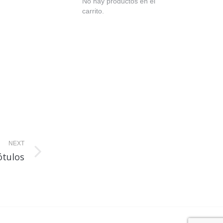
No hay productos en el
carrito.
NEXT
ótulos