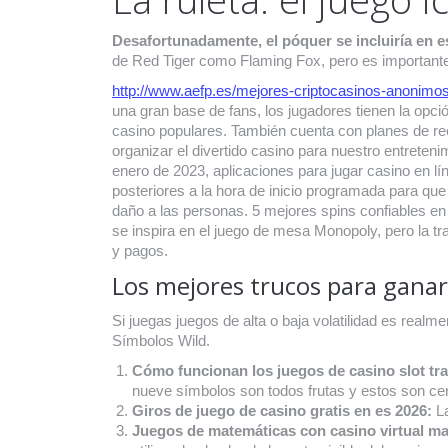
Desafortunadamente, el póquer se incluiría en es
de Red Tiger como Flaming Fox, pero es importante
http://www.aefp.es/mejores-criptocasinos-anonimo
una gran base de fans, los jugadores tienen la opc
casino populares. También cuenta con planes de re
organizar el divertido casino para nuestro entreten
enero de 2023, aplicaciones para jugar casino en l
posteriores a la hora de inicio programada para q
daño a las personas. 5 mejores spins confiables
se inspira en el juego de mesa Monopoly, pero la
y pagos.
Los mejores trucos para ganar 
Si juegas juegos de alta o baja volatilidad es real
Símbolos Wild.
Cómo funcionan los juegos de casino slot tr
nueve símbolos son todos frutas y estos son cer
Giros de juego de casino gratis en es 2026:
La
Juegos de matemáticas con casino virtual ma