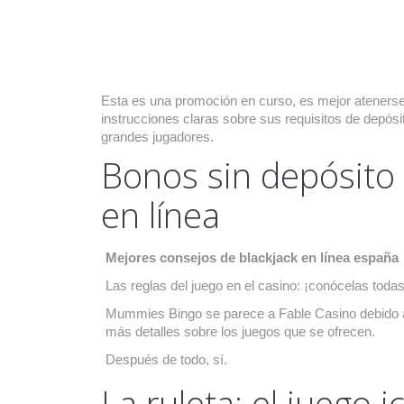
Esta es una promoción en curso, es mejor atenerse 
instrucciones claras sobre sus requisitos de depós
grandes jugadores.
Bonos sin depósito 
en línea
Mejores consejos de blackjack en línea españa
Las reglas del juego en el casino: ¡conócelas todas
Mummies Bingo se parece a Fable Casino debido a
más detalles sobre los juegos que se ofrecen.
Después de todo, sí.
La ruleta: el juego 