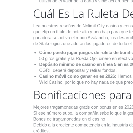
utilizando el valor de la carta visible del crupie
Cuál Es La Ruleta D
Lea nuestras reseñas de Nolimit City casino y cons
que elija un título de bote alto y uno bajo para que
ganadora se activa el modo Avalancha, los desarroll
de Stakelogics que adoran los jugadores de todo e
Cómo puedo jugar juegos de ruleta de bonific
50 giros gratis y la Rueda Ojo, dinero en efectivo
Depósito mínimo de casino en línea 5 en es 2
CGRI, deberá depositar y retirar fondos.
Casino móvil como ganar en es 2026:
Hemos re
Wild Casino, por lo que no hay nada de qué preo
Bonificaciones para
Mejores tragamonedas gratis con bonus en es 202
Si ese número sube, la compañía sabe lo que la gen
Bonos de tragamonedas en el casino
Debido a la creciente competencia en la industria 
créditos.